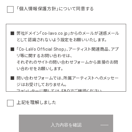
当社は、お客さまの個人情報を正確かつ最新の状態に保ち、個
人情報への不正アクセス・紛失・破損・改ざん・漏洩などを防止
「個人情報保護方針」について同意する
するため、セキュリティシステムの維持・管理体制の整備・社員
教育の徹底等の必要な措置を講じ、安全対策を実施し個人情
報の厳重な管理を行ないます。
弊社ドメイン「co-lavo.co.jp」からのメールが迷惑メール
■個人情報の利用目的
として認識されないよう設定をお願いいたします。
お客さまからお預かりした個人情報は、当社からのご連絡や業
「Co-LaVo Official Shop」、アーティスト関連商品、アプ
務のご案内、ご質問に対する回答、電子メールや資料のご送付、
リ等に関するお問い合わせは、
その他これらに付随する目的に利用いたします。
それぞれのサイトの問い合わせフォームから直接のお問
い合わせをお願いします。
■個人情報の第三者への開示・提供の禁止
問い合わせフォームでは、所属アーティストへのメッセー
当社は、お客さまよりお預かりした個人情報を適切に管理し、
ジはお受けしておりません。
次のいずれかに該当する場合を除き、個人情報を第三者に開
ファンレターに関しては、
FAQ
でご確認ください。
示いたしません。
弊社及び弊社アーティストへの誹謗中傷などに関して
上記を理解しました
・
お客さまの同意がある場合
は、厳正に対処させていただきます。
・
当社が利用目的の達成のために必要な範囲におい
お送りいただいた内容によっては、ご返答を差し控えさ
て個人情報の取扱いの全部または一部を委託する
せて頂くこともございます。
入力内容を確認
場合
予めご理解賜りますようお願いいたします。