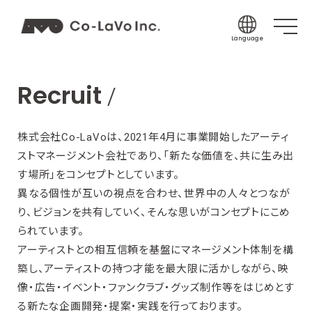
Language
Japanese
Recruit
English
Korean
Chinese (Sim
株式会社Co-LaVoは、2021年4月に事業開始したアーティ
ストマネージメント会社であり、「新たな価値を、共に生み出
Chinese (Tra
す場所」をコンセプトとしています。
Indonesian
異なる個性が互いの視点を合わせ、世界中の人々とつなが
Thai
り、ビジョンを共有していく、そんな思いがコンセプトにこめ
Spanish
られています。
アーティストとの相互信頼を基盤にマネージメント体制を構
築し、アーティストの持つ才能を最大限に活かしながら、映
像・広告・イベント・ファンクラブ・グッズ制作等をはじめとす
る新たな企画開発・提案・実践を行っております。