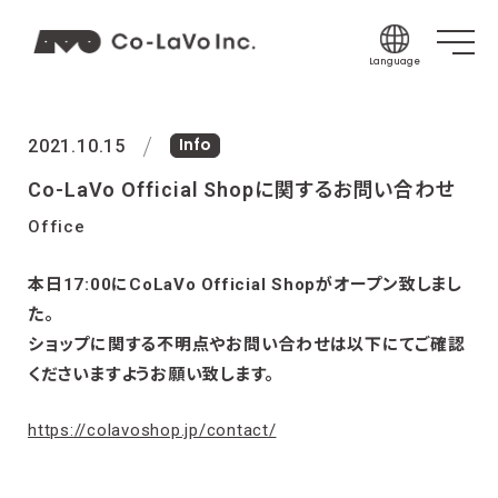
Language
Japanese
Info
English
2021.10.15
Korean
Co-LaVo Official Shopに関するお問い合わせ
Chinese (Sim
Office
Chinese (Tra
本日17:00にCoLaVo Official Shopがオープン致しまし
Indonesian
た。
Thai
ショップに関する不明点やお問い合わせは以下にてご確認
Spanish
くださいますようお願い致します。
https://colavoshop.jp/contact/