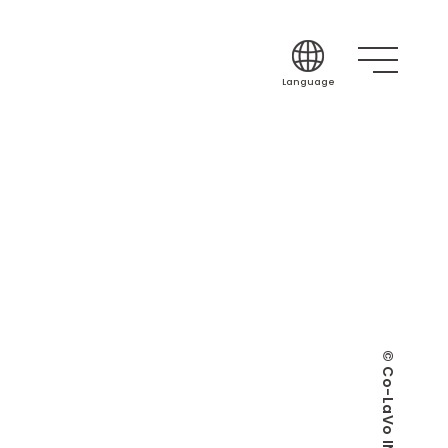
Language
Japanese
English
Korean
Chinese (Simplif
Chinese (Traditi
Indonesian
Thai
Spanish