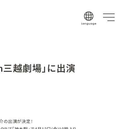
Language
Japanese
English
Korean
Chinese (Simplif
in三越劇場」に出演
Chinese (Traditi
Indonesian
Thai
Spanish
之介の出演が決定！