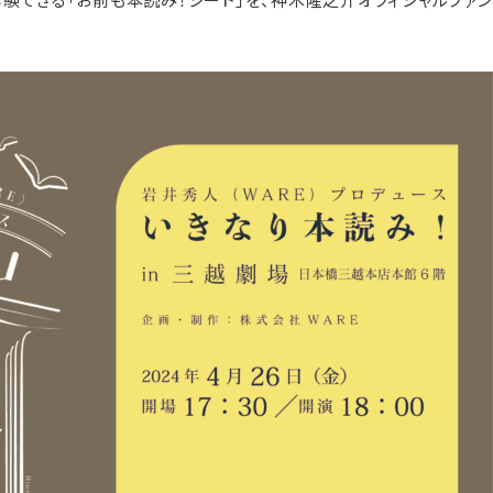
きる「お前も本読み！シート」を、神木隆之介オフィシャルファンクラ