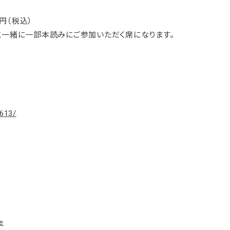
0円（税込）
と一緒に一部本読みにご参加いただく席になります。
3613/
e