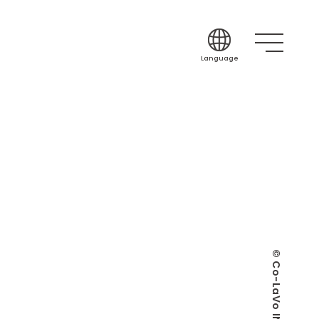
Language
Japanese
English
Korean
Chinese (Simplif
Chinese (Traditi
Indonesian
Thai
Spanish