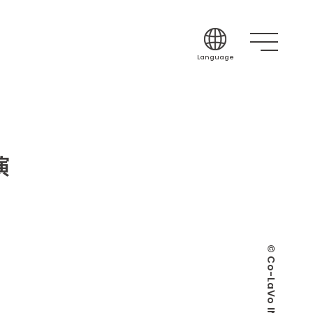
Language
Japanese
English
Korean
Chinese (Simplif
演
Chinese (Traditi
Indonesian
Thai
Spanish