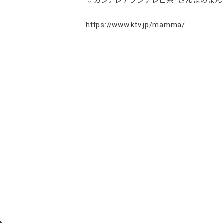
▽カンテレ / フジテレビ系「さんまのまん
https://www.ktv.jp/mamma/