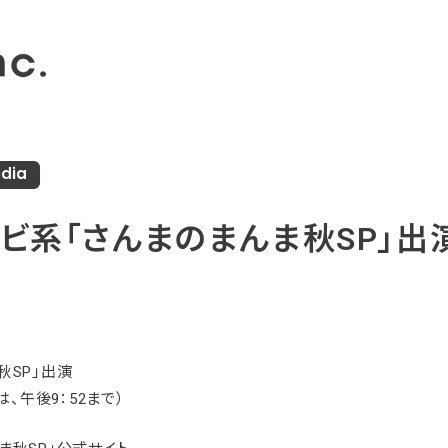
dia
レビ系「さんまのまんま秋SP」出
秋SP」出演
域は、午後9：52まで）