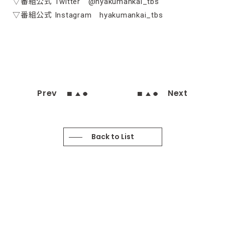
▽番組公式 Twitter @hyakumankai_tbs
▽番組公式 Instagram hyakumankai_tbs
Prev
Next
Back to List