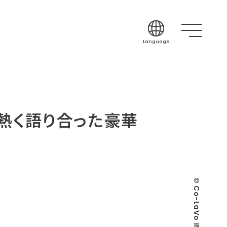
Language
Japanese
English
Korean
Chinese (Simplif
が熱く語り合った豪華
Chinese (Traditi
Indonesian
Thai
Spanish