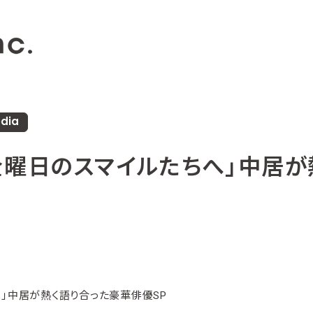
dia
金曜日のスマイルたちへ」中居
へ」中居が熱く語り合った豪華俳優SP