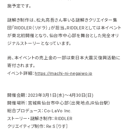
施予定です。
謎解き制作は、松丸亮吾さん率いる謎解きクリエイター集
団「RIDDLER（リドラ）」が担当。RIDDLERとしては本イベント
が東北初開催となり、仙台市中⼼部を舞台とした完全オリ
ジナルストーリーとなっています。
尚、本イベントの売上⾦の⼀部は東日本大震災復興活動に
寄付されます。
イベント詳細：
https://machi-ni-negaiwo.jp
開催会期：2023年3月1日(水)～4月30日(日)
開催場所：宮城県仙台市中⼼部（出発地点JR仙台駅）
総合プロデュース：Co-LaVo Inc.
ストーリー・謎解き制作：RIDDLER
クリエイティブ制作：Re:S［りす］