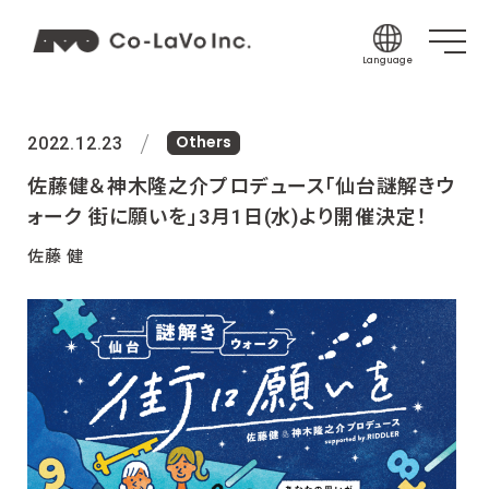
Language
Japanese
Others
English
2022.12.23
Korean
佐藤健＆神木隆之介プロデュース「仙台謎解きウ
Chinese (Sim
ォーク 街に願いを」3月1日(水)より開催決定！
Chinese (Tra
佐藤 健
Indonesian
Thai
Spanish