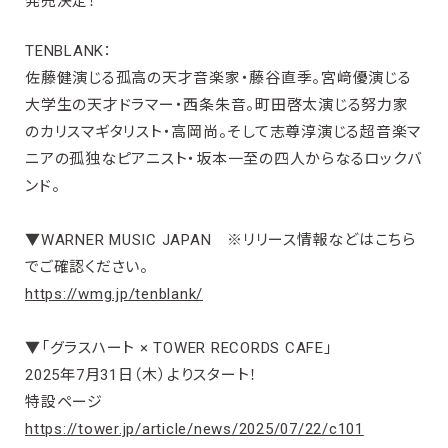
発売決定！
TENBLANK：
佐藤健演じる孤高の天才音楽家・藤谷直季。宮﨑優演じる
大学生の天才ドラマー・西条朱音。町田啓太演じる努力家
のカリスマギタリスト・高岡尚。そして志尊淳演じる超音楽マ
ニアの孤独なピアニスト・坂本一至の四人からなるロックバ
ンド。
▼WARNER MUSIC JAPAN ※リリース情報などはこちら
でご確認ください。
https://wmg.jp/tenblank/
▼「グラスハート × TOWER RECORDS CAFE」
2025年7月31日（木）よりスタート！
特設ページ
https://tower.jp/article/news/2025/07/22/c101