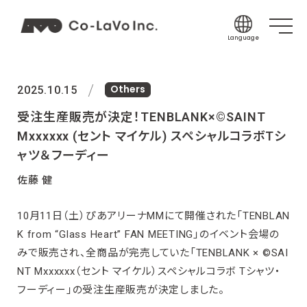
Language
Japanese
Others
English
2025.10.15
Korean
受注生産販売が決定！TENBLANK×©SAINT
Chinese (Sim
Mxxxxxx (セント マイケル) スペシャルコラボTシ
ャツ＆フーディー
Chinese (Tra
Indonesian
佐藤 健
Thai
10月11日（土）ぴあアリーナMMにて開催された「TENBLAN
Spanish
K from “Glass Heart” FAN MEETING」のイベント会場の
みで販売され、全商品が完売していた「TENBLANK × ©SAI
NT Mxxxxxx（セント マイケル）スペシャルコラボ Tシャツ・
フーディー」の受注生産販売が決定しました。