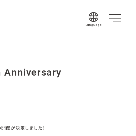
Language
Japanese
English
Korean
Chinese (Simplif
Anniversary
Chinese (Traditi
Indonesian
Thai
Spanish
ial-]の開催が決定しました！