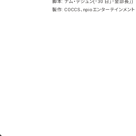
脚本: ナム・デジュン(「30 日」「金部⻑」)
製作: COCCS、npioエンターテインメント