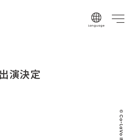
Language
Japanese
English
Korean
Chinese (Simplif
」出演決定
Chinese (Traditi
Indonesian
Thai
Spanish