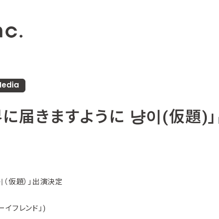
edia
に届きますように 냥이(仮題)
이（仮題）」出演決定
ーイフレンド」)