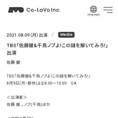
Language
Japanese
Media
English
2021.08.09（月）出演
Korean
TBS「佐藤健&千鳥ノブよ!この謎を解いてみろ!」
Chinese (Sim
出演
Chinese (Tra
佐藤 健
Indonesian
TBS「佐藤健&千鳥ノブよ!この謎を解いてみろ!」
Thai
8月9日(月・振休)よる8:00〜10:00 OA
Spanish
＜出演者＞
佐藤 健 、ノブ(千鳥)ほか