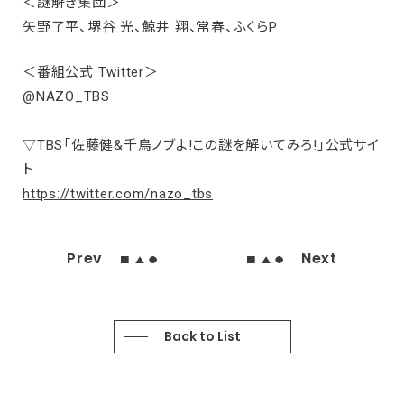
＜謎解き集団＞
矢野了平、堺谷 光、鯨井 翔、常春、ふくらP
＜番組公式 Twitter＞
@NAZO_TBS
▽TBS「佐藤健&千鳥ノブよ!この謎を解いてみろ!」公式サイ
ト
https://twitter.com/nazo_tbs
Prev
Next
Back to List