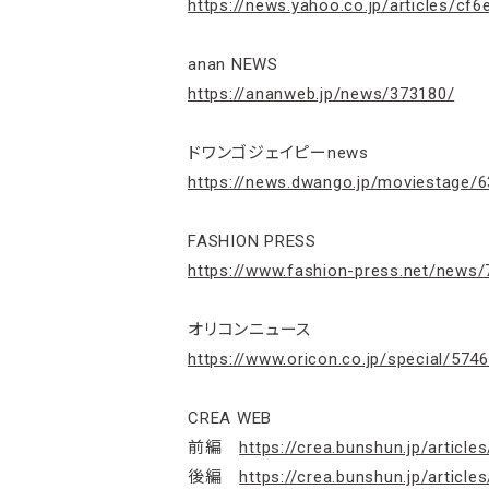
https://news.yahoo.co.jp/articles/
anan NEWS
https://ananweb.jp/news/373180/
ドワンゴジェイピーnews
https://news.dwango.jp/moviestage/
FASHION PRESS
https://www.fashion-press.net/news
オリコンニュース
https://www.oricon.co.jp/special/574
CREA WEB
前編
https://crea.bunshun.jp/article
後編
https://crea.bunshun.jp/article