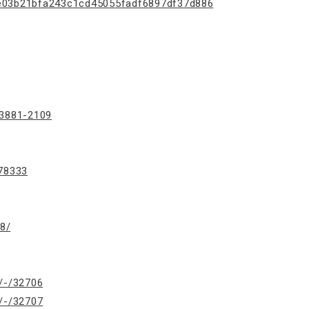
cf6e03b21bfa243c1cd45055fadf6897df37d886
63881-2109
/78333
68/
s/-/32706
s/-/32707