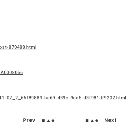
post-870488.html
w/A0008066
t-s-11-02_2_66f89883-be69-439c-9de5-d3f981df9202.html
Prev
Next