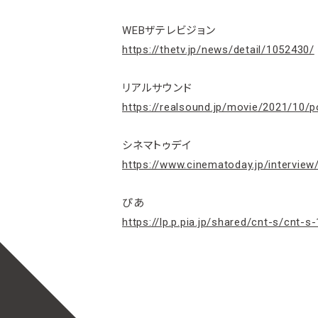
WEBザテレビジョン
https://thetv.jp/news/detail/1052430/
リアルサウンド
https://realsound.jp/movie/2021/10/
シネマトゥデイ
https://www.cinematoday.jp/intervie
ぴあ
https://lp.p.pia.jp/shared/cnt-s/cn