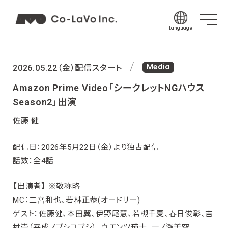
Language
Japanese
Media
English
2026.05.22（金）配信スタート
Korean
Amazon Prime Video「シークレットNGハウス
Chinese (Sim
Season2」出演
Chinese (Tra
佐藤 健
Indonesian
配信日：2026年5月22日（金）より独占配信
Thai
話数：全4話
Spanish
【出演者】 ※敬称略
MC：二宮和也、若林正恭(オードリー)
ゲスト：佐藤健、本田翼、伊野尾慧、若槻千夏、春日俊彰、吉
村崇（平成ノブシコブシ）、ウエンツ瑛士、一ノ瀬美空