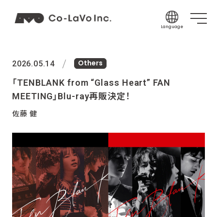
Language
Japanese
Others
English
2026.05.14
Korean
「TENBLANK from “Glass Heart” FAN
Chinese (Sim
MEETING」Blu-ray再販決定！
Chinese (Tra
佐藤 健
Indonesian
Thai
Spanish