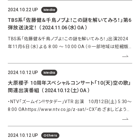
Media
2024.10.22 UP
TBS系「佐藤健＆千鳥ノブよ！この謎を解いてみろ！」第6
弾放送決定！
（ 2024.11.06（水）OA ）
TBS系「佐藤健＆千鳥ノブよ！この謎を解いてみろ！」出演2024
年11月6日（水）よる 8:00 〜 10:00 OA（※一部地域は短縮版）
＜出演者＞佐藤 健 ノブ（千鳥）＜謎解き集団＞矢野了平 堺
谷 光 鯨井 翔 常春 ふくらP 無策師▽TBS系「佐藤健＆千
鳥ノブよ！この謎を解いてみろ！
Media
2024.10.12 UP
大原櫻子 10周年スペシャルコンサート「10(天)空の歌」
関連出演番組
（ 2024.10.12（土）OA ）
・NTV「ズームイン‼︎サタデー」VTR 出演 10月12日(土) 5:30〜
8:00 OAhttps://www.ntv.co.jp/z-sat/・CX「めざましどよう
び」VTR出演10月12日(土) 6:00～8:30
OAhttps://www.fujitv.co.jp/mezado/
Others
2024.10.12 UP