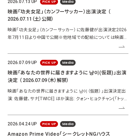
PICK UP
Media
2026.07.13 UP
映画「功夫女足」（カンフーサッカー）出演決定
（
2026.07.11（土）公開）
映画「功夫女足」（カンフーサッカー）に佐藤健が出演決定2026
年7月11日より中国で公開※他地域での配給については映画の
公式発表をお待ちください。▶映画公式
WEIBOhttps://m.weibo.cn/1623886424/5317648594240126
wm=3333_2001&am
PICK UP
Media
2026.07.09 UP
映画「あなたの世界に届きますように 냥이(仮題)」出演
決定
（ 2026.07.09（木）解禁）
映画「あなたの世界に届きますように 냥이（仮題）」出演決定出
演: 佐藤健、サナ[TWICE] ほか演出: クォン・ヒョクチャン(「トッケ
ビ」「ボーイフレンド」) 脚本: ナム・デジュン(「30 日」「金部⻑」)
製作: COCCS、npioエンターテインメント
PICK UP
Media
2026.04.24 UP
Amazon Prime Video「シークレットNGハウス