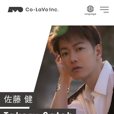
Language
Japanese
English
Korean
Chinese (Sim
Chinese (Tra
Indonesian
Thai
Spanish
佐藤 健