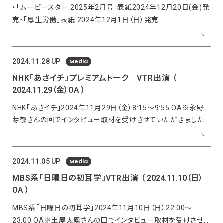
・「ムービースター 2025年2月号」表紙2024年12月20日(金)発
売・「厚生労働」表紙 2024年12月1日（日）発売
https://www.mhlw.go.jp/stf/houdou_kouhou/kouhou_shupp
「モデルプレス」（W
Media
2024.11.28 UP
NHK「あさイチ」プレミアムトーク VTR出演
（
2024.11.29（金）OA ）
NHK「あさイチ」2024年11月29日（金）8:15〜9:55 OA※永野
芽郁さんの回でインタビュー取材を受けさせていただきました。
▼公式サイト
https://www.nhk.jp/p/asaichi/ts/KV93JMQRY8/episode/te
Media
2024.11.05 UP
MBS系「日曜日の初耳学」VTR出演
（ 2024.11.10（日）
OA ）
MBS系「日曜日の初耳学」2024年11月10日（日）22:00〜
23:00 OA※土屋太鳳さんの回でインタビュー取材を受けさせて