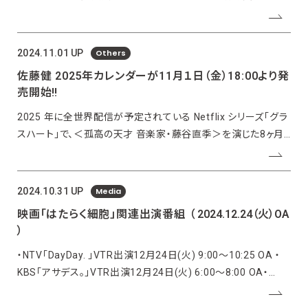
いただきました。▼公式サイトhttps://www.mbs.jp/mimi/
Others
2024.11.01 UP
佐藤健 2025年カレンダーが11月１日（金）18:00より発
売開始‼︎
2025 年に全世界配信が予定されている Netflix シリーズ「グラ
スハート」で、＜孤高の天才 音楽家・藤谷直季＞を演じた8ヶ月
間にわたる撮影の中から、選りすぐりの写真をセレクトした佐藤
健の2025 年カレンダーが、「TAKERU SATOH 2025
CALENDAR feat. NAOKI
Media
2024.10.31 UP
映画「はたらく細胞」関連出演番組
（ 2024.12.24（火）OA
）
・NTV「DayDay. 」VTR出演12月24日(火) 9:00〜10:25 OA ・
KBS「アサデス。」VTR出演12月24日(火) 6:00〜8:00 OA・
CX「めざましテレビ」VTR出演12月24日(火) 5:25〜8:00 OA ・
NTV「ZIP!」VTR出演12月16日(