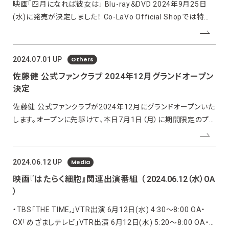
映画「四月になれば彼女は」 Blu-ray＆DVD 2024年9月25日
(水)に発売が決定しました！ Co-LaVo Official Shopでは特典
「オリジナルポストカード2枚組」付きでご予約受付中！【予約期
間】2024年7月2日(火) 〜 2024年8月2日(金) 23:59※サイトに
Others
2024.07.01 UP
佐藤健 公式ファンクラブ 2024年12月グランドオープン
決定
佐藤健 公式ファンクラブが2024年12月にグランドオープンいた
します。オープンに先駆けて、本日7月1日（月）に期間限定のプレ
サイトへのご登録が開始しました。 プレサイトにご登録いただい
た方には、12月を予定している公式ファンクラブのグランドオー
プンに関するご案内をはじめ、佐藤健の最新情報(
Media
2024.06.12 UP
映画『はたらく細胞』関連出演番組
（ 2024.06.12（水）OA
）
・TBS「THE TIME,」VTR出演 6月12日(水) 4:30〜8:00 OA・
CX「めざましテレビ」VTR出演 6月12日(水) 5:20〜8:00 OA・