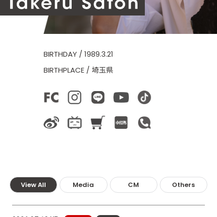
BIRTHDAY / 1989.3.21
BIRTHPLACE / 埼玉県
Official
You
Instagram
LINE
TikTok
Fanclub
Tube
weibo
bilibili
Shop
rednote
POPOPO
View All
Media
CM
Others