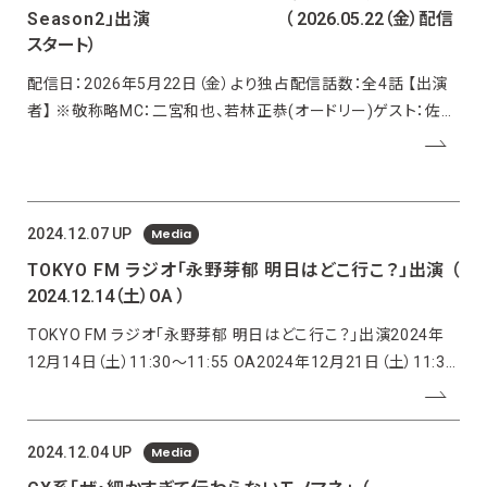
Season2」出演
（ 2026.05.22（金）配信
スタート）
配信日：2026年5月22日（金）より独占配信話数：全4話 【出演
者】 ※敬称略MC：二宮和也、若林正恭(オードリー)ゲスト：佐藤
健、本田翼、伊野尾慧、若槻千夏、春日俊彰、吉村崇（平成ノブシ
コブシ）、ウエンツ瑛士、一ノ瀬美空
Media
2024.12.07 UP
TOKYO FM ラジオ「永野芽郁 明日はどこ行こ？」出演
（
2024.12.14（土）OA ）
TOKYO FM ラジオ「永野芽郁 明日はどこ行こ？」出演2024年
12月14日（土）11:30～11:55 OA2024年12月21日（土）11:30
～11:55 OA▼公式サイトhttps://www.tfm.co.jp/dokoiko/
Media
2024.12.04 UP