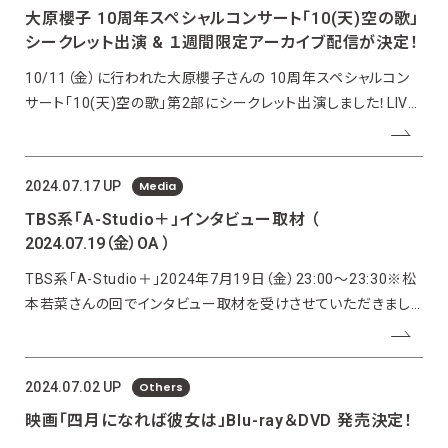
大原櫻子 10周年スペシャルコンサート「10(天)空の歌」
シークレット出演 & １週間限定アーカイブ配信が決定！
10/11（金）に行われた大原櫻子さんの 10周年スペシャルコン
サート「10(天)空の歌」第2部にシークレット出演しました！LIVE
のアンコールで披露された、映画「カノジョは嘘を愛しすぎてる」
の楽曲、「ちっぽけな愛のうた」に参加させていただきました。そ
して、その公演は１週間限定のアーカイブ配信でご
Media
2024.07.17 UP
TBS系「A-Studio＋」インタビュー取材
（
2024.07.19（金）OA ）
TBS系「A-Studio＋」2024年7月19日（金）23:00〜23:30※松
本若菜さんの回でインタビュー取材を受けさせていただきまし
た。▼公式サイトhttps://www.tbs.co.jp/A-Studio/
Others
2024.07.02 UP
映画「四月になれば彼女は」Blu-ray＆DVD 発売決定！