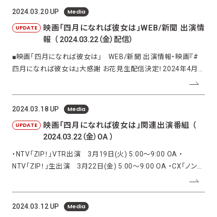
Media
2024.03.20 UP
映画「四月になれば彼女は」WEB/新聞 出演情
UPDATE
報
（ 2024.03.22（金）配信）
■映画「四月になれば彼女は」 WEB/新聞 出演情報・映画『#
四月になれば彼女は』大感謝 お花見生配信決定！2024年4月1
日(月) 19:00頃〜出演(予定) ：佐藤健 長澤まさみ 森七菜
https://www.youtube.com/live/284XArEmDCI?si=124e
Media
2024.03.18 UP
映画「四月になれば彼女は」関連出演番組
（
UPDATE
2024.03.22（金）OA ）
・NTV「ZIP！」VTR出演 3月19日(火) 5:00〜9:00 OA ・
NTV「ZIP！」生出演 3月22日(金) 5:00〜9:00 OA ・CX「ノンス
トップ！」生出演 3月22日(金) 9:50〜11:25 OA ・NTV「ズーム
イン!!サタデー」VTR出演 3月23日(土)
Media
2024.03.12 UP