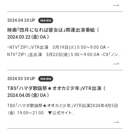
NTV「DayDay.」VTR出演 6月12日(水) 9:00〜11:10 OA ※
出演につきましては予告なく
Media
2024.04.20 UP
映画「四月になれば彼女は」関連出演番組
（
2024.03.22（金）OA ）
・NTV「ZIP！」VTR出演 3月19日(火) 5:00〜9:00 OA ・
NTV「ZIP！」生出演 3月22日(金) 5:00〜9:00 OA ・CX「ノンス
トップ！」生出演 3月22日(金) 9:50〜11:25 OA ・NTV「ズーム
イン!!サタデー」VTR出演 3月23日(土) 5:30
Media
2024.03.30 UP
TBS「ハマダ歌謡祭★オオカミ少年」VTR出演
（
2024.04.05（金）OA ）
TBS「ハマダ歌謡祭★オオカミ少年」VTR出演2024年4月5日
（金） 19:00〜21:00 ▼公式サイト
https://www.tbs.co.jp/ookami_tbs/